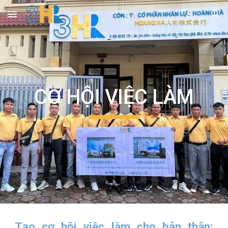
Skip to main content
Skip to navigation
CƠ HỘI VIỆC LÀM
Tạo cơ hội việc làm cho bản thân: