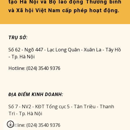
tạo Hà Nội và Bộ lao động Thương binh
và Xã hội Việt Nam cấp phép hoạt động.
TRỤ SỞ:
Số 62 - Ngõ 447 - Lạc Long Quân - Xuân La - Tây Hồ
- Tp. Hà Nội
Hotline: (024) 3540 9376
ĐỊA ĐIỂM KINH DOANH:
Số 7 - NV2 - KĐT Tổng cục 5 - Tân Triều - Thanh
Trì - Tp. Hà Nội
Hotline: (024) 3540 9376