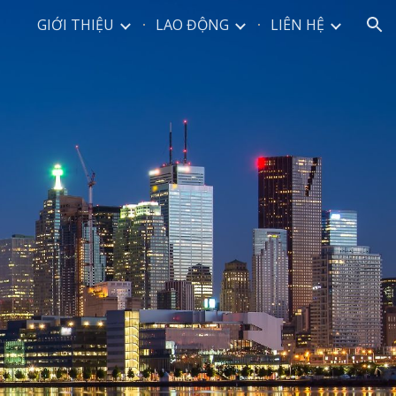
GIỚI THIỆU
LAO ĐỘNG
LIÊN HỆ
ion